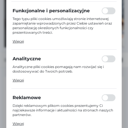
formularzy. Dzięki plikom cookies strona, z której
korzystasz, może działać bez zakłóceń.
Funkcjonalne i personalizacyjne
ZOBACZ WIĘCEJ
Tego typu pliki cookies umożliwiają stronie internetowej
zapamiętanie wprowadzonych przez Ciebie ustawień oraz
personalizację określonych funkcjonalności czy
prezentowanych treści.
Dzięki tym plikom cookies możemy zapewnić Ci większy
Więcej
komfort korzystania z funkcjonalności naszej strony
poprzez dopasowanie jej do Twoich indywidualnych
preferencji. Wyrażenie zgody na funkcjonalne i
personalizacyjne pliki cookies gwarantuje dostępność
Analityczne
Domyślnie
FILTRUJ
większej ilości funkcji na stronie.
Analityczne pliki cookies pomagają nam rozwijać się i
dostosowywać do Twoich potrzeb.
Cookies analityczne pozwalają na uzyskanie informacji w
Więcej
zakresie wykorzystywania witryny internetowej, miejsca
oraz częstotliwości, z jaką odwiedzane są nasze serwisy
www. Dane pozwalają nam na ocenę naszych serwisów
internetowych pod względem ich popularności wśród
Reklamowe
użytkowników. Zgromadzone informacje są przetwarzane
w formie zanonimizowanej. Wyrażenie zgody na
Dzięki reklamowym plikom cookies prezentujemy Ci
analityczne pliki cookies gwarantuje dostępność wszystkich
najciekawsze informacje i aktualności na stronach naszych
funkcjonalności.
partnerów.
Promocyjne pliki cookies służą do prezentowania Ci
Więcej
naszych komunikatów na podstawie analizy Twoich