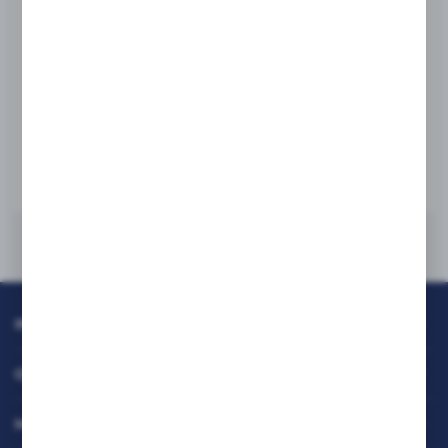
SAMSUNG
Samsung rolka separująca JC90-01032A
PN:
JC90-01032A
WIĘCEJ
INFORMACJE
OBSŁUGA KLIENTA
MOJE KONTO