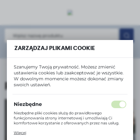
USTAWIENIA REGIONALNE
Lokalizacja
Polska
ZARZĄDZAJ PLIKAMI COOKIE
Język
Rozwiń
wyszukiwanie zaawansowane
polski
MATERIAŁY EKSPLOATACYJNE
Części
Rolki
Szanujemy Twoją prywatność. Możesz zmienić
Waluta
ustawienia cookies lub zaakceptować je wszystkie.
Polski złoty (PLN)
W dowolnym momencie możesz dokonać zmiany
Rolki
swoich ustawień.
ZAPISZ
Niezbędne
Niezbędne pliki cookies służą do prawidłowego
funkcjonowania strony internetowej i umożliwiają Ci
komfortowe korzystanie z oferowanych przez nas usług.
Pliki cookies odpowiadają na podejmowane przez Ciebie
Tanie drukowanie
Więcej
działania w celu m.in. dostosowania Twoich ustawień
z serią InkBenefit
preferencji prywatności, logowania czy wypełniania