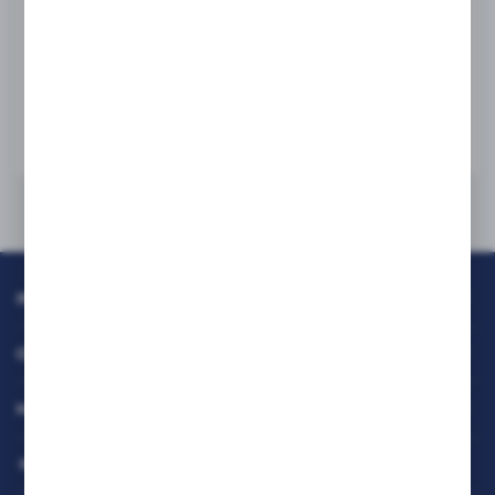
Logitech Mysz M90 grafit przewodowa
PN:
910-001793
WIĘCEJ
INFORMACJE
OBSŁUGA KLIENTA
MOJE KONTO
MASZ PYTANIE