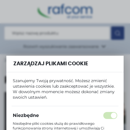
USTAWIENIA REGIONALNE
Lokalizacja
Polska
Język
Rozwiń
wyszukiwanie zaawansowane
polski
ESORIA KOMPUTEROWE i IT
Myszki
Przewodowe
ZARZĄDZAJ PLIKAMI COOKIE
Waluta
Polski złoty (PLN)
Przewodowe
Szanujemy Twoją prywatność. Możesz zmienić
ustawienia cookies lub zaakceptować je wszystkie.
ZAPISZ
W dowolnym momencie możesz dokonać zmiany
swoich ustawień.
Niezbędne
Tanie drukowanie
Niezbędne pliki cookies służą do prawidłowego
z serią InkBenefit
funkcjonowania strony internetowej i umożliwiają Ci