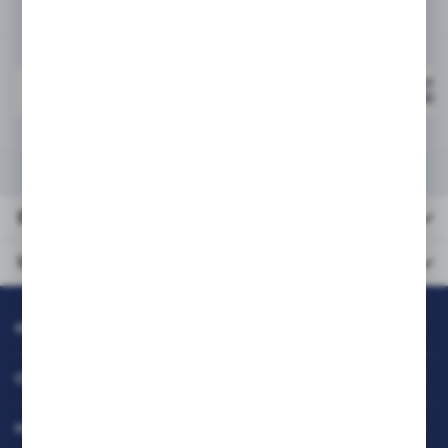
Powiązane
PRISM Brother Tusz BT-
ZBI-BT6000KNP
Black 100% new 6K 100ml
DANE TECHNICZNE
URZĄDZENIA KOMPATYBILNE
Dane
techniczne
Urządzenia
kompatybilne
INFORMACJE
OBSŁUGA KLIENTA
MOJE KONTO