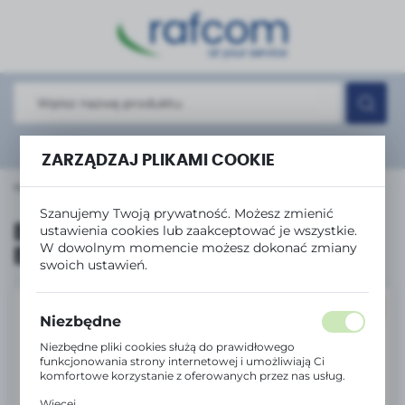
USTAWIENIA REGIONALNE
Lokalizacja
Polska
Język
Rozwiń
wyszukiwanie zaawansowane
polski
ZARZĄDZAJ PLIKAMI COOKIE
łówna
Produkty
Brother Tusz BT6000BK Black 6K
Waluta
Szanujemy Twoją prywatność. Możesz zmienić
Polski złoty (PLN)
Brother Tusz BT6000BK
ustawienia cookies lub zaakceptować je wszystkie.
W dowolnym momencie możesz dokonać zmiany
Black 6K
swoich ustawień.
ZAPISZ
PROMOCJA
Niezbędne
Niezbędne pliki cookies służą do prawidłowego
funkcjonowania strony internetowej i umożliwiają Ci
komfortowe korzystanie z oferowanych przez nas usług.
Pliki cookies odpowiadają na podejmowane przez Ciebie
Więcej