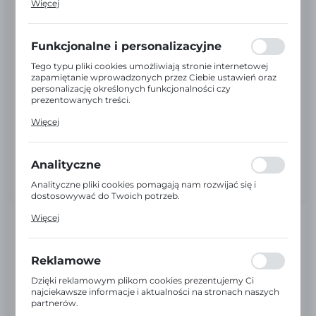
Więcej
działania w celu m.in. dostosowania Twoich ustawień
preferencji prywatności, logowania czy wypełniania
formularzy. Dzięki plikom cookies strona, z której
korzystasz, może działać bez zakłóceń.
Funkcjonalne i personalizacyjne
Tego typu pliki cookies umożliwiają stronie internetowej
zapamiętanie wprowadzonych przez Ciebie ustawień oraz
personalizację określonych funkcjonalności czy
prezentowanych treści.
Dzięki tym plikom cookies możemy zapewnić Ci większy
Więcej
komfort korzystania z funkcjonalności naszej strony
poprzez dopasowanie jej do Twoich indywidualnych
preferencji. Wyrażenie zgody na funkcjonalne i
personalizacyjne pliki cookies gwarantuje dostępność
Analityczne
większej ilości funkcji na stronie.
Analityczne pliki cookies pomagają nam rozwijać się i
dostosowywać do Twoich potrzeb.
Cookies analityczne pozwalają na uzyskanie informacji w
Więcej
zakresie wykorzystywania witryny internetowej, miejsca
oraz częstotliwości, z jaką odwiedzane są nasze serwisy
Producent:
BROTHER
www. Dane pozwalają nam na ocenę naszych serwisów
internetowych pod względem ich popularności wśród
Reklamowe
użytkowników. Zgromadzone informacje są przetwarzane
PN:
TN-2421
w formie zanonimizowanej. Wyrażenie zgody na
Dzięki reklamowym plikom cookies prezentujemy Ci
analityczne pliki cookies gwarantuje dostępność wszystkich
najciekawsze informacje i aktualności na stronach naszych
funkcjonalności.
EAN:
4977766779623
partnerów.