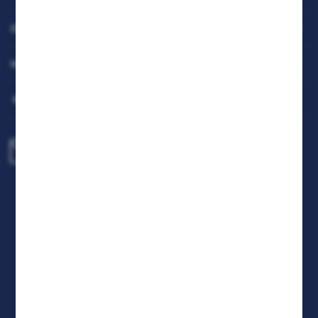
OBSŁUGA KLIENTA
MOJE KONTO
MASZ PYTANIE
biuro@rafcom.waw.pl
Centrala - Biuro, Magazyn, Serwis
ul. Bodycha 97 05-816 Reguły
NIP: 5342663114 REGON: 524931365;
KRS: 0001029234 BDO: 000599985
FORMULARZ KONTAKTOWY
DOŁĄCZ DO NAS