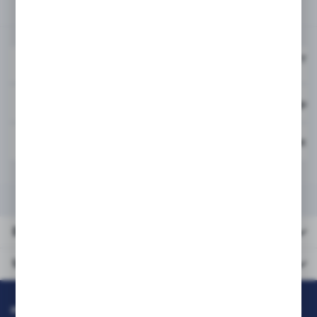
Powiązane
PRISM Brother Toner TN-
ZBL-TN2421NP
100% new
001-00001
Papier ksero A4 Navigat
001-00005
Papier ksero A4 Maestro
DANE TECHNICZNE
URZĄDZENIA KOMPATYBILNE
Dane
techniczne
Urządzenia
kompatybilne
INFORMACJE