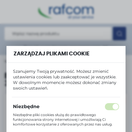
USTAWIENIA REGIONALNE
Lokalizacja
Polska
Język
Rozwiń
wyszukiwanie zaawansowane
polski
ZARZĄDZAJ PLIKAMI COOKIE
 główna
Produkty
Brother Toner TN-2421 Black 3K
Waluta
Szanujemy Twoją prywatność. Możesz zmienić
Polski złoty (PLN)
Brother Toner TN-2421 Black
ustawienia cookies lub zaakceptować je wszystkie.
3K
W dowolnym momencie możesz dokonać zmiany
swoich ustawień.
ZAPISZ
PROMOCJA
Niezbędne
Niezbędne pliki cookies służą do prawidłowego
funkcjonowania strony internetowej i umożliwiają Ci
komfortowe korzystanie z oferowanych przez nas usług.
Pliki cookies odpowiadają na podejmowane przez Ciebie