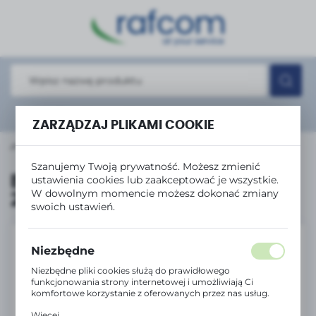
USTAWIENIA REGIONALNE
Lokalizacja
Polska
Język
Rozwiń
wyszukiwanie zaawansowane
polski
ZARZĄDZAJ PLIKAMI COOKIE
łówna
Produkty
Brother Toner TN-2120 Black 2.6K
Waluta
Szanujemy Twoją prywatność. Możesz zmienić
Polski złoty (PLN)
Brother Toner TN-2120 Black
ustawienia cookies lub zaakceptować je wszystkie.
W dowolnym momencie możesz dokonać zmiany
2.6K
swoich ustawień.
ZAPISZ
Niezbędne
Niezbędne pliki cookies służą do prawidłowego
funkcjonowania strony internetowej i umożliwiają Ci
komfortowe korzystanie z oferowanych przez nas usług.
Pliki cookies odpowiadają na podejmowane przez Ciebie
Więcej