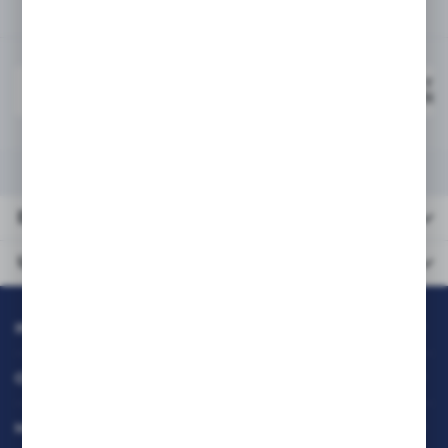
Powiązane
PRISM Brother Toner TN-2
ZBL-TN2120NP
100% new SP-1200 / 1210
DANE TECHNICZNE
URZĄDZENIA KOMPATYBILNE
Dane
techniczne
Urządzenia
kompatybilne
INFORMACJE
OBSŁUGA KLIENTA
MOJE KONTO