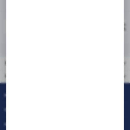
Powiązane
PRISM Brother etykieta
ZBL-DK22205
30,48m czarny na biały
DANE TECHNICZNE
URZĄDZENIA KOMPATYBILNE
Dane
techniczne
Urządzenia
kompatybilne
INFORMACJE
OBSŁUGA KLIENTA
MOJE KONTO