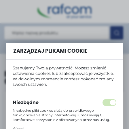
USTAWIENIA REGIONALNE
Lokalizacja
Polska
Język
Rozwiń
wyszukiwanie zaawansowane
polski
ZARZĄDZAJ PLIKAMI COOKIE
Produkty
Brother Taśma DK-22205 62MMX30.48M
Waluta
Szanujemy Twoją prywatność. Możesz zmienić
Polski złoty (PLN)
Brother Taśma DK-22205
ustawienia cookies lub zaakceptować je wszystkie.
W dowolnym momencie możesz dokonać zmiany
62MMX30.48M
swoich ustawień.
ZAPISZ
Niezbędne
Niezbędne pliki cookies służą do prawidłowego
funkcjonowania strony internetowej i umożliwiają Ci
komfortowe korzystanie z oferowanych przez nas usług.
Pliki cookies odpowiadają na podejmowane przez Ciebie
Więcej