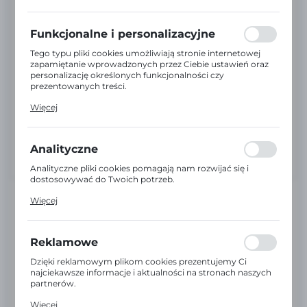
preferencji prywatności, logowania czy wypełniania
formularzy. Dzięki plikom cookies strona, z której
korzystasz, może działać bez zakłóceń.
Funkcjonalne i personalizacyjne
Tego typu pliki cookies umożliwiają stronie internetowej
zapamiętanie wprowadzonych przez Ciebie ustawień oraz
personalizację określonych funkcjonalności czy
prezentowanych treści.
Dzięki tym plikom cookies możemy zapewnić Ci większy
Więcej
komfort korzystania z funkcjonalności naszej strony
poprzez dopasowanie jej do Twoich indywidualnych
preferencji. Wyrażenie zgody na funkcjonalne i
personalizacyjne pliki cookies gwarantuje dostępność
Analityczne
większej ilości funkcji na stronie.
Analityczne pliki cookies pomagają nam rozwijać się i
dostosowywać do Twoich potrzeb.
Cookies analityczne pozwalają na uzyskanie informacji w
Więcej
zakresie wykorzystywania witryny internetowej, miejsca
Producent:
BROTHER
oraz częstotliwości, z jaką odwiedzane są nasze serwisy
www. Dane pozwalają nam na ocenę naszych serwisów
internetowych pod względem ich popularności wśród
Reklamowe
PN:
LY0749001
użytkowników. Zgromadzone informacje są przetwarzane
w formie zanonimizowanej. Wyrażenie zgody na
Dzięki reklamowym plikom cookies prezentujemy Ci
analityczne pliki cookies gwarantuje dostępność wszystkich
najciekawsze informacje i aktualności na stronach naszych
EAN:
5711045056239
funkcjonalności.
partnerów.
Promocyjne pliki cookies służą do prezentowania Ci
Więcej