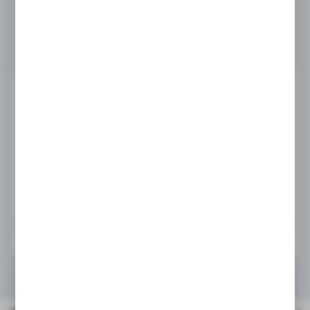
Masz pytanie
biuro@rafcom.waw.pl
Ceny produktów oraz dodatkowe informacje
widoczne po rejestracji i logowaniu
LOGOWANIE / REJESTRACJA
Dodaj do ulubionych
DANE TECHNICZNE
URZĄDZENIA KOMPATYBILNE