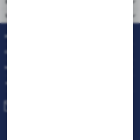
Dane
techniczne
Urządzenia
kompatybilne
INFORMACJE
OBSŁUGA KLIENTA
MOJE KONTO
MASZ PYTANIE
biuro@rafcom.waw.pl
Centrala - Biuro, Magazyn, Serwis
ul. Bodycha 97 05-816 Reguły
NIP: 5342663114 REGON: 524931365;
KRS: 0001029234 BDO: 000599985