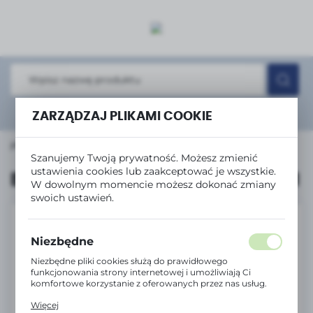
USTAWIENIA REGIONALNE
Lokalizacja
Polska
Język
Rozwiń
wyszukiwanie zaawansowane
ZARZĄDZAJ PLIKAMI COOKIE
polski
a główna
Produkty
Brother Fuser unit LY0749001
Waluta
Szanujemy Twoją prywatność. Możesz zmienić
Polski złoty (PLN)
ustawienia cookies lub zaakceptować je wszystkie.
Brother Fuser unit LY0749001
W dowolnym momencie możesz dokonać zmiany
swoich ustawień.
ZAPISZ
Niezbędne
Niezbędne pliki cookies służą do prawidłowego
funkcjonowania strony internetowej i umożliwiają Ci
komfortowe korzystanie z oferowanych przez nas usług.
Pliki cookies odpowiadają na podejmowane przez Ciebie
Więcej
działania w celu m.in. dostosowania Twoich ustawień