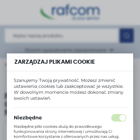
USTAWIENIA REGIONALNE
Lokalizacja
Polska
Język
Rozwiń
wyszukiwanie zaawansowane
polski
ZARZĄDZAJ PLIKAMI COOKIE
SM PRO+ Sharp Toner BP-GT70MA 24K Magenta 100% New
Waluta
Polski złoty (PLN)
Poprzedni
Następny
Szanujemy Twoją prywatność. Możesz zmienić
ustawienia cookies lub zaakceptować je wszystkie.
W dowolnym momencie możesz dokonać zmiany
PRISM PRO+ Sharp Toner BP-
ZAPISZ
swoich ustawień.
GT70MA 24K Magenta 100%
New
Niezbędne
Niezbędne pliki cookies służą do prawidłowego
NOWOŚĆ
funkcjonowania strony internetowej i umożliwiają Ci
komfortowe korzystanie z oferowanych przez nas usług.
POLECAMY