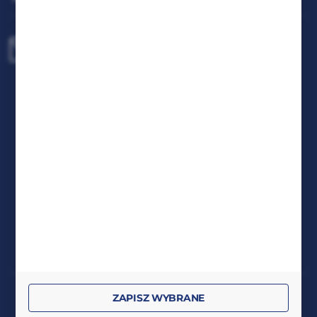
biuro@rafcom.waw.pl
Centrala - Biuro, Magazyn, Serwis
ul. Bodycha 97 05-816 Reguły
NIP: 5342663114 REGON: 524931365;
KRS: 0001029234 BDO: 000599985
FORMULARZ KONTAKTOWY
DOŁĄCZ DO NAS
RAFCOM spółka z ograniczoną odpowiedzialnością
ZAPISZ WYBRANE
z siedzibą w Regułach, ul. Stanisława Bodycha 97, 05-816