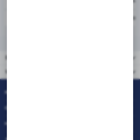
BP-GT70MA
Sharp Toner BP-GT70MA
BP-GT700
Sharp Toner BP-GT700 B
DANE TECHNICZNE
URZĄDZENIA KOMPATYBILNE
Dane
techniczne
Urządzenia
kompatybilne
INFORMACJE
OBSŁUGA KLIENTA
MOJE KONTO
MASZ PYTANIE