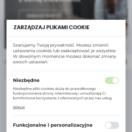
ZOBACZ WIĘCEJ
ZARZĄDZAJ PLIKAMI COOKIE
Szanujemy Twoją prywatność. Możesz zmienić
ustawienia cookies lub zaakceptować je wszystkie.
W dowolnym momencie możesz dokonać zmiany
swoich ustawień.
Domyślnie
FILTRUJ
Niezbędne
Niezbędne pliki cookies służą do prawidłowego
funkcjonowania strony internetowej i umożliwiają Ci
komfortowe korzystanie z oferowanych przez nas usług.
Pliki cookies odpowiadają na podejmowane przez Ciebie
Więcej
działania w celu m.in. dostosowania Twoich ustawień
preferencji prywatności, logowania czy wypełniania
formularzy. Dzięki plikom cookies strona, z której
korzystasz, może działać bez zakłóceń.
Funkcjonalne i personalizacyjne