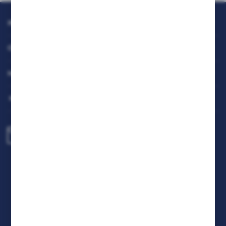
mogą pojawić się na stronach podmiotów trzecich lub firm
będących naszymi partnerami oraz innych dostawców
usług. Firmy te działają w charakterze pośredników
INFORMACJE
prezentujących nasze treści w postaci wiadomości, ofert,
komunikatów mediów społecznościowych.
OBSŁUGA KLIENTA
MOJE KONTO
MASZ PYTANIE
biuro@rafcom.waw.pl
Centrala - Biuro, Magazyn, Serwis
ul. Bodycha 97 05-816 Reguły
NIP: 5342663114 REGON: 524931365;
KRS: 0001029234 BDO: 000599985
FORMULARZ KONTAKTOWY