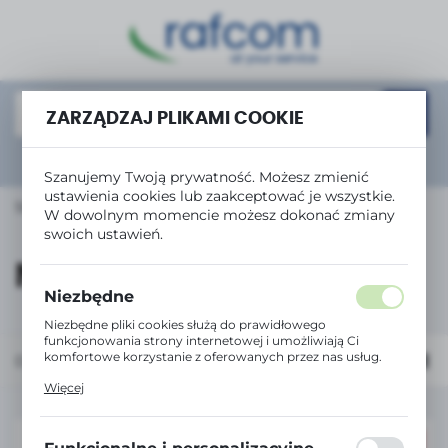
USTAWIENIA REGIONALNE
Lokalizacja
Polska
ZARZĄDZAJ PLIKAMI COOKIE
Język
Rozwiń
wyszukiwanie zaawansowane
Szanujemy Twoją prywatność. Możesz zmienić
polski
ustawienia cookies lub zaakceptować je wszystkie.
Strona główna
NAVIGATOR
W dowolnym momencie możesz dokonać zmiany
Waluta
swoich ustawień.
Polski złoty (PLN)
NAVIGATOR
Niezbędne
ZAPISZ
Niezbędne pliki cookies służą do prawidłowego
funkcjonowania strony internetowej i umożliwiają Ci
komfortowe korzystanie z oferowanych przez nas usług.
Domyślnie
FILTRUJ
Pliki cookies odpowiadają na podejmowane przez Ciebie
Więcej
działania w celu m.in. dostosowania Twoich ustawień
preferencji prywatności, logowania czy wypełniania
formularzy. Dzięki plikom cookies strona, z której
korzystasz, może działać bez zakłóceń.
PROMOCJA