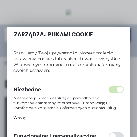
USTAWIENIA REGIONALNE
Lokalizacja
Polska
ZARZĄDZAJ PLIKAMI COOKIE
Język
Rozwiń
wyszukiwanie zaawansowane
Szanujemy Twoją prywatność. Możesz zmienić
polski
ustawienia cookies lub zaakceptować je wszystkie.
UTEROWE i IT
Nośniki danych
Dyski twarde SSD
W dowolnym momencie możesz dokonać zmiany
Waluta
swoich ustawień.
Polski złoty (PLN)
Dyski twarde SSD
Niezbędne
ZAPISZ
Niezbędne pliki cookies służą do prawidłowego
funkcjonowania strony internetowej i umożliwiają Ci
komfortowe korzystanie z oferowanych przez nas usług.
Pliki cookies odpowiadają na podejmowane przez Ciebie
Więcej
działania w celu m.in. dostosowania Twoich ustawień
preferencji prywatności, logowania czy wypełniania
Tanie drukowanie
formularzy. Dzięki plikom cookies strona, z której
korzystasz, może działać bez zakłóceń.
z serią InkBenefit
Funkcjonalne i personalizacyjne