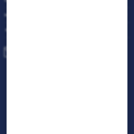
OBSŁUGA KLIENTA
będących naszymi partnerami oraz innych dostawców
usług. Firmy te działają w charakterze pośredników
prezentujących nasze treści w postaci wiadomości, ofert,
MOJE KONTO
komunikatów mediów społecznościowych.
MASZ PYTANIE
biuro@rafcom.waw.pl
Centrala - Biuro, Magazyn, Serwis
ul. Bodycha 97 05-816 Reguły
NIP: 5342663114 REGON: 524931365;
KRS: 0001029234 BDO: 000599985
FORMULARZ KONTAKTOWY
DOŁĄCZ DO NAS