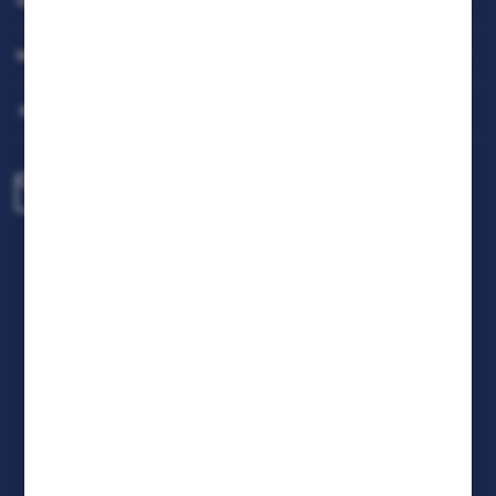
OBSŁUGA KLIENTA
będących naszymi partnerami oraz innych dostawców
usług. Firmy te działają w charakterze pośredników
prezentujących nasze treści w postaci wiadomości, ofert,
MOJE KONTO
komunikatów mediów społecznościowych.
MASZ PYTANIE
biuro@rafcom.waw.pl
Centrala - Biuro, Magazyn, Serwis
ul. Bodycha 97 05-816 Reguły
NIP: 5342663114 REGON: 524931365;
KRS: 0001029234 BDO: 000599985
FORMULARZ KONTAKTOWY
DOŁĄCZ DO NAS