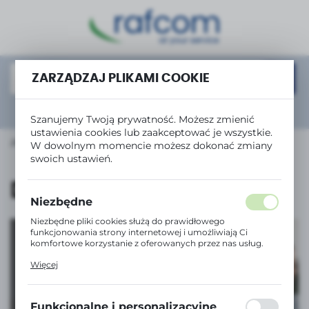
USTAWIENIA REGIONALNE
Lokalizacja
Polska
ZARZĄDZAJ PLIKAMI COOKIE
Język
Rozwiń
wyszukiwanie zaawansowane
Szanujemy Twoją prywatność. Możesz zmienić
polski
ustawienia cookies lub zaakceptować je wszystkie.
URZĄDZENIA BIUROWE
Kalkulatory
Drukujące
W dowolnym momencie możesz dokonać zmiany
Waluta
swoich ustawień.
Polski złoty (PLN)
Drukujące
Niezbędne
ZAPISZ
Niezbędne pliki cookies służą do prawidłowego
funkcjonowania strony internetowej i umożliwiają Ci
komfortowe korzystanie z oferowanych przez nas usług.
Pliki cookies odpowiadają na podejmowane przez Ciebie
Więcej
działania w celu m.in. dostosowania Twoich ustawień
preferencji prywatności, logowania czy wypełniania
Tanie drukowanie
formularzy. Dzięki plikom cookies strona, z której
korzystasz, może działać bez zakłóceń.
z serią InkBenefit
Funkcjonalne i personalizacyjne