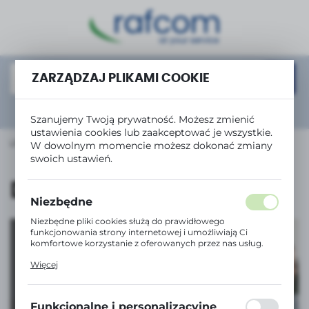
USTAWIENIA REGIONALNE
Lokalizacja
Polska
ZARZĄDZAJ PLIKAMI COOKIE
Język
Rozwiń
wyszukiwanie zaawansowane
Szanujemy Twoją prywatność. Możesz zmienić
polski
ustawienia cookies lub zaakceptować je wszystkie.
URZĄDZENIA BIUROWE
Bindownice
Domowe
W dowolnym momencie możesz dokonać zmiany
Waluta
swoich ustawień.
Polski złoty (PLN)
Domowe
Niezbędne
ZAPISZ
Niezbędne pliki cookies służą do prawidłowego
funkcjonowania strony internetowej i umożliwiają Ci
komfortowe korzystanie z oferowanych przez nas usług.
Pliki cookies odpowiadają na podejmowane przez Ciebie
Więcej
działania w celu m.in. dostosowania Twoich ustawień
preferencji prywatności, logowania czy wypełniania
Tanie drukowanie
formularzy. Dzięki plikom cookies strona, z której
korzystasz, może działać bez zakłóceń.
z serią InkBenefit
Funkcjonalne i personalizacyjne