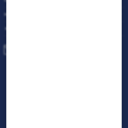
OBSŁUGA KLIENTA
będących naszymi partnerami oraz innych dostawców
usług. Firmy te działają w charakterze pośredników
prezentujących nasze treści w postaci wiadomości, ofert,
MOJE KONTO
komunikatów mediów społecznościowych.
MASZ PYTANIE
biuro@rafcom.waw.pl
Centrala - Biuro, Magazyn, Serwis
ul. Bodycha 97 05-816 Reguły
NIP: 5342663114 REGON: 524931365;
KRS: 0001029234 BDO: 000599985
FORMULARZ KONTAKTOWY
DOŁĄCZ DO NAS