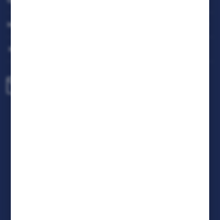
OBSŁUGA KLIENTA
będących naszymi partnerami oraz innych dostawców
usług. Firmy te działają w charakterze pośredników
prezentujących nasze treści w postaci wiadomości, ofert,
MOJE KONTO
komunikatów mediów społecznościowych.
MASZ PYTANIE
biuro@rafcom.waw.pl
Centrala - Biuro, Magazyn, Serwis
ul. Bodycha 97 05-816 Reguły
NIP: 5342663114 REGON: 524931365;
KRS: 0001029234 BDO: 000599985
FORMULARZ KONTAKTOWY
DOŁĄCZ DO NAS