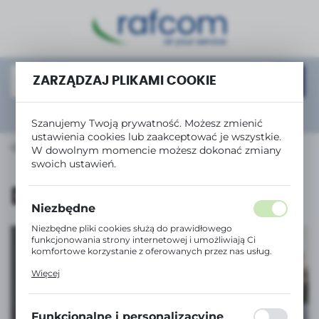
USTAWIENIA REGIONALNE
Lokalizacja
Polska
ZARZĄDZAJ PLIKAMI COOKIE
Język
Rozwiń
wyszukiwanie zaawansowane
Szanujemy Twoją prywatność. Możesz zmienić
polski
ustawienia cookies lub zaakceptować je wszystkie.
ĄDZENIA BIUROWE
Skanery
Do filmów i slajdów
W dowolnym momencie możesz dokonać zmiany
Waluta
swoich ustawień.
Polski złoty (PLN)
Do filmów i slajdów
Niezbędne
ZAPISZ
Niezbędne pliki cookies służą do prawidłowego
funkcjonowania strony internetowej i umożliwiają Ci
komfortowe korzystanie z oferowanych przez nas usług.
Pliki cookies odpowiadają na podejmowane przez Ciebie
Więcej
działania w celu m.in. dostosowania Twoich ustawień
preferencji prywatności, logowania czy wypełniania
Tanie drukowanie
formularzy. Dzięki plikom cookies strona, z której
korzystasz, może działać bez zakłóceń.
z serią InkBenefit
Funkcjonalne i personalizacyjne