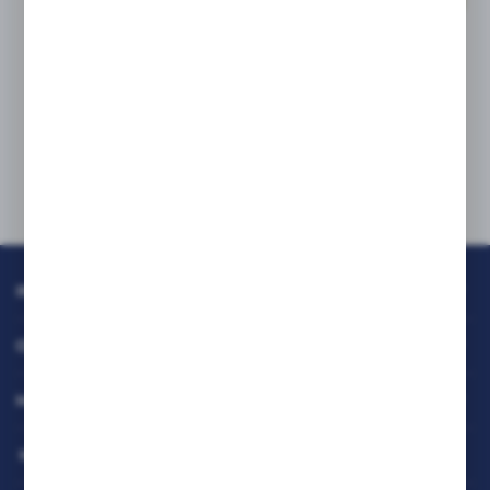
NOWOŚĆ
Nowości w ofercie RAFCOM
17 - 04 - 2026
INFORMACJE
OBSŁUGA KLIENTA
MOJE KONTO
MASZ PYTANIE