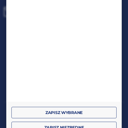
biuro@rafcom.waw.pl
Centrala - Biuro, Magazyn, Serwis
ul. Bodycha 97 05-816 Reguły
NIP: 5342663114 REGON: 524931365;
KRS: 0001029234 BDO: 000599985
FORMULARZ KONTAKTOWY
DOŁĄCZ DO NAS
RAFCOM spółka z ograniczoną odpowiedzialnością
ZAPISZ WYBRANE
z siedzibą w Regułach, ul. Stanisława Bodycha 97, 05-816
Reguły, zarejestrowaną w Rejestrze Przedsiębiorców
ZAPISZ NIEZBĘDNE
Krajowego Rejestru Sądowego pod numerem KRS: