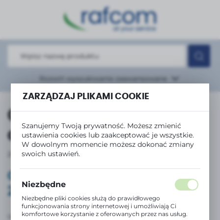
USTAWIENIA REGIONALNE
Lokalizacja
Polska
Język
Rozwiń
wyszukiwanie zaawansowane
polski
ZARZĄDZAJ PLIKAMI COOKIE
Waluta
Organizacja pracy w
Polski złoty (PLN)
Szanujemy Twoją prywatność. Możesz zmienić
dniu 20.06.2025
ustawienia cookies lub zaakceptować je wszystkie.
W dowolnym momencie możesz dokonać zmiany
ZAPISZ
swoich ustawień.
20 - 06 - 2025
Organizacja pracy w dniu
Niezbędne
20.06.2025
Niezbędne pliki cookies służą do prawidłowego
funkcjonowania strony internetowej i umożliwiają Ci
komfortowe korzystanie z oferowanych przez nas usług.
Uprzejmie informujemy, że 20.06.2025 roku firma Rafcom