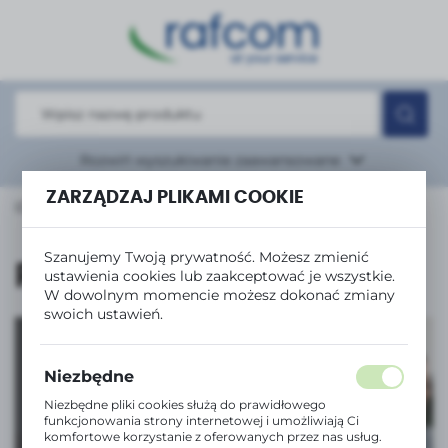
USTAWIENIA REGIONALNE
Lokalizacja
Polska
Język
Rozwiń
wyszukiwanie zaawansowane
polski
ZARZĄDZAJ PLIKAMI COOKIE
A KOMPUTEROWE i IT
Środki czystości
Pozostałe
Waluta
Polski złoty (PLN)
Szanujemy Twoją prywatność. Możesz zmienić
Pozostałe
ustawienia cookies lub zaakceptować je wszystkie.
W dowolnym momencie możesz dokonać zmiany
ZAPISZ
swoich ustawień.
Niezbędne
Niezbędne pliki cookies służą do prawidłowego
Tanie drukowanie
funkcjonowania strony internetowej i umożliwiają Ci
komfortowe korzystanie z oferowanych przez nas usług.
z serią InkBenefit