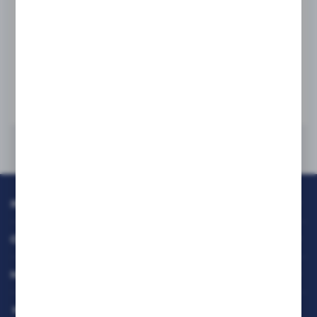
LAVAZZA
Odkamieniacz do ekspresów Philips Saeco
PN:
8720389000379
WIĘCEJ
INFORMACJE
OBSŁUGA KLIENTA
MOJE KONTO
MASZ PYTANIE