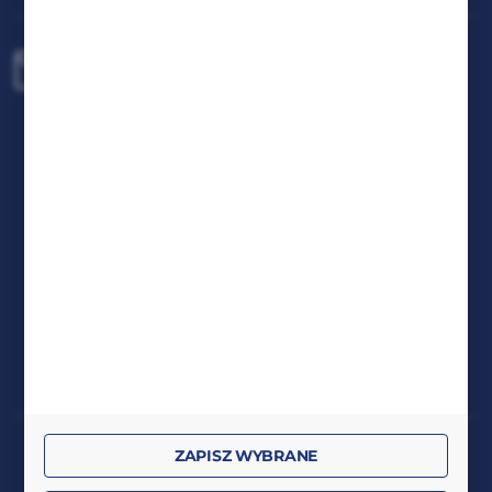
biuro@rafcom.waw.pl
Centrala - Biuro, Magazyn, Serwis
ul. Bodycha 97 05-816 Reguły
NIP: 5342663114 REGON: 524931365;
KRS: 0001029234 BDO: 000599985
FORMULARZ KONTAKTOWY
DOŁĄCZ DO NAS
RAFCOM spółka z ograniczoną odpowiedzialnością
ZAPISZ WYBRANE
z siedzibą w Regułach, ul. Stanisława Bodycha 97, 05-816