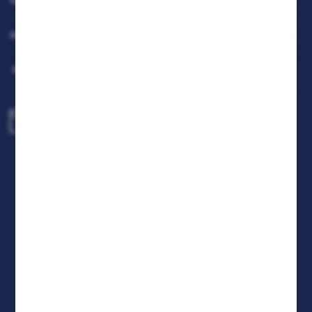
OBSŁUGA KLIENTA
będących naszymi partnerami oraz innych dostawców
usług. Firmy te działają w charakterze pośredników
prezentujących nasze treści w postaci wiadomości, ofert,
MOJE KONTO
komunikatów mediów społecznościowych.
MASZ PYTANIE
biuro@rafcom.waw.pl
Centrala - Biuro, Magazyn, Serwis
ul. Bodycha 97 05-816 Reguły
NIP: 5342663114 REGON: 524931365;
KRS: 0001029234 BDO: 000599985
FORMULARZ KONTAKTOWY
DOŁĄCZ DO NAS