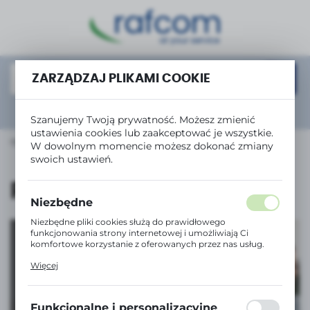
USTAWIENIA REGIONALNE
Lokalizacja
Polska
ZARZĄDZAJ PLIKAMI COOKIE
Język
Rozwiń
wyszukiwanie zaawansowane
Szanujemy Twoją prywatność. Możesz zmienić
polski
ustawienia cookies lub zaakceptować je wszystkie.
UTEROWE i IT
Urządzenia wskazujące
Pozostałe
W dowolnym momencie możesz dokonać zmiany
Waluta
swoich ustawień.
Polski złoty (PLN)
Pozostałe
Niezbędne
ZAPISZ
Niezbędne pliki cookies służą do prawidłowego
funkcjonowania strony internetowej i umożliwiają Ci
komfortowe korzystanie z oferowanych przez nas usług.
Pliki cookies odpowiadają na podejmowane przez Ciebie
Więcej
działania w celu m.in. dostosowania Twoich ustawień
preferencji prywatności, logowania czy wypełniania
Tanie drukowanie
formularzy. Dzięki plikom cookies strona, z której
korzystasz, może działać bez zakłóceń.
z serią InkBenefit
Funkcjonalne i personalizacyjne